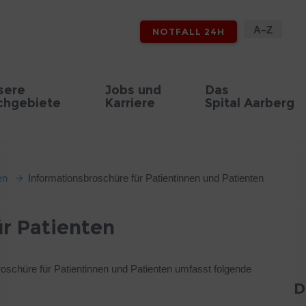
A–Z
NOTFALL 24H
sere
Jobs und
Das
chgebiete
Karriere
Spital Aarberg
en
Informationsbroschüre für Patientinnen und Patienten
r Patienten
roschüre für Patientinnen und Patienten umfasst folgende
D