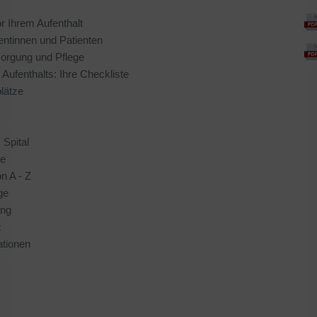
 Ihrem Aufenthalt
ientinnen und Patienten
orgung und Pflege
 Aufenthalts: Ihre Checkliste
lätze
Spital
ie
n A - Z
ge
ung
t
ationen