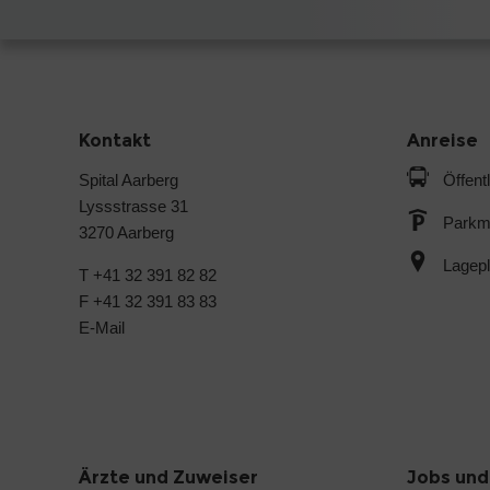
Kontakt
Anreise
Spital Aarberg
Öffent
Lyssstrasse 31
Parkmö
3270 Aarberg
Lagepl
T +41 32 391 82 82
F +41 32 391 83 83
E-Mail
Ärzte und Zuweiser
Jobs und