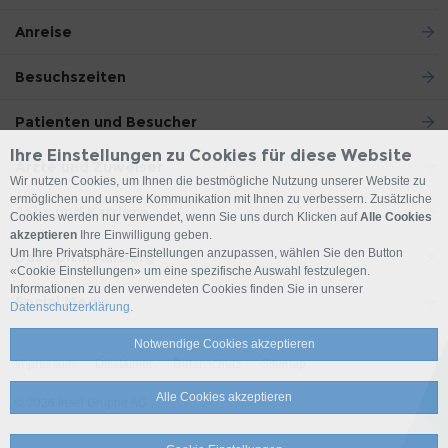
Anreise
Besuchszeiten
Patienten und Besucher
Ihre Einstellungen zu Cookies für diese Website
Ärzte und Zuweiser
Wir nutzen Cookies, um Ihnen die bestmögliche Nutzung unserer Website zu
ermöglichen und unsere Kommunikation mit Ihnen zu verbessern. Zusätzliche
Jobs und Karriere
Cookies werden nur verwendet, wenn Sie uns durch Klicken auf
Alle Cookies
akzeptieren
Ihre Einwilligung geben.
Um Ihre Privatsphäre-Einstellungen anzupassen, wählen Sie den Button
Das Spital Aarberg
«Cookie Einstellungen» um eine spezifische Auswahl festzulegen.
Informationen zu den verwendeten Cookies finden Sie in unserer
Social Media
Datenschutzerklärung.
Notwendige Cookies akzeptieren
Impressum
Disclaimer
Datenschutz
Sitemap
Alle Cookies akzeptieren
© 2026 Insel Gruppe AG