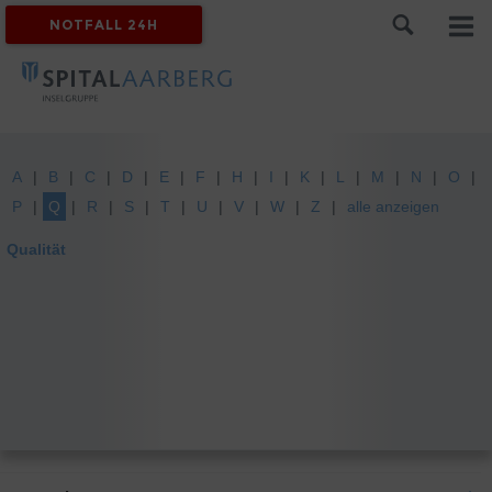
NOTFALL 24H
A
B
C
D
E
F
H
I
K
L
M
N
O
P
Q
R
S
T
U
V
W
Z
alle anzeigen
Qualität