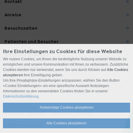
Kontakt
Anreise
Besuchszeiten
Patienten und Besucher
Ihre Einstellungen zu Cookies für diese Website
Ärzte und Zuweiser
Wir nutzen Cookies, um Ihnen die bestmögliche Nutzung unserer Website zu
ermöglichen und unsere Kommunikation mit Ihnen zu verbessern. Zusätzliche
Jobs und Karriere
Cookies werden nur verwendet, wenn Sie uns durch Klicken auf
Alle Cookies
akzeptieren
Ihre Einwilligung geben.
Um Ihre Privatsphäre-Einstellungen anzupassen, wählen Sie den Button
Das Spital Aarberg
«Cookie Einstellungen» um eine spezifische Auswahl festzulegen.
Informationen zu den verwendeten Cookies finden Sie in unserer
Social Media
Datenschutzerklärung.
Notwendige Cookies akzeptieren
Impressum
Disclaimer
Datenschutz
Sitemap
Alle Cookies akzeptieren
© 2026 Insel Gruppe AG